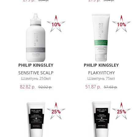
НОВИНКИ
ПОКАЗАТЬ
СЕРВИСЫ
РЕЗУЛЬТАТЫ
10%
10%
PHILIP KINGSLEY
PHILIP KINGSLEY
SENSITIVE SCALP
FLAKY/ITCHY
Шампунь 250мл
Шампунь 75мл
82.82
р.
51.87
р.
92.02
р.
57.63
р.
25%
25%