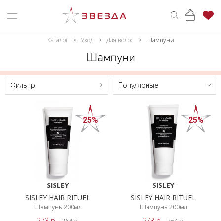
Каталог
Уход
Для волос
Шампуни
ьтр
ню
Каталог
Шампуни
ПАРФЮМЕРИЯ
КАТАЛОГ
Цена,
BYN
Фильтр
Популярные
МАКИЯЖ
ВОЙТИ
УХОД
КОНТАКТЫ
От
До
25%
25%
АКСЕССУАРЫ
АДРЕСА
МАГАЗИНОВ
МУЖЧИНАМ
Брэнд
НАБОРЫ
SISLEY
SISLEY
SISLEY
АКЦИИ
PHILIP
SISLEY HAIR RITUEL
SISLEY HAIR RITUEL
Шампунь 200мл
Шампунь 200мл
KINGSLEY
БРЕНДЫ
273
р.
273
р.
364
р.
364
р.