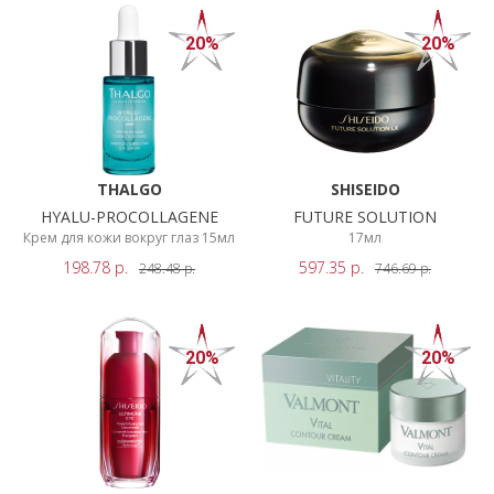
20%
20%
THALGO
SHISEIDO
HYALU-PROCOLLAGENE
FUTURE SOLUTION
Крем для кожи вокруг глаз 15мл
17мл
198.78
р.
597.35
р.
248.48
р.
746.69
р.
20%
20%