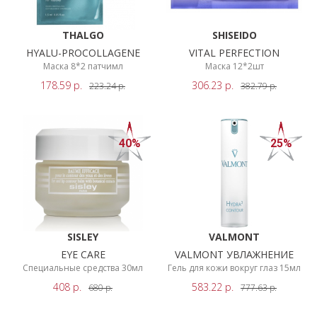
THALGO
SHISEIDO
HYALU-PROCOLLAGENE
VITAL PERFECTION
Маска 8*2 патчимл
Маска 12*2шт
178.59
р.
306.23
р.
223.24
р.
382.79
р.
40%
25%
SISLEY
VALMONT
EYE CARE
VALMONT УВЛАЖНЕНИЕ
Специальные средства 30мл
Гель для кожи вокруг глаз 15мл
408
р.
583.22
р.
680
р.
777.63
р.