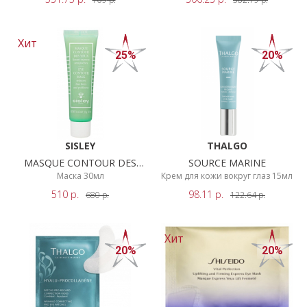
VALMONT
НОВИНКИ
AHC
СЕРВИСЫ
Хит
25%
20%
ПОКАЗАТЬ
РЕЗУЛЬТАТЫ
SISLEY
THALGO
MASQUE CONTOUR DES
SOURCE MARINE
YEUX
Маска 30мл
Крем для кожи вокруг глаз 15мл
510
р.
98.11
р.
680
р.
122.64
р.
Хит
20%
20%