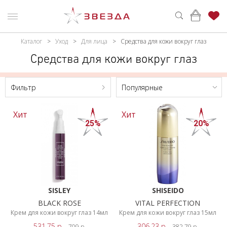
Каталог
Уход
Для лица
Средства для кожи вокруг глаз
ьтр
ню
Каталог
Средства для кожи вокруг глаз
ПАРФЮМЕРИЯ
КАТАЛОГ
Цена,
BYN
Фильтр
Популярные
МАКИЯЖ
ВОЙТИ
УХОД
КОНТАКТЫ
От
Хит
До
Хит
25%
20%
АКСЕССУАРЫ
АДРЕСА
МАГАЗИНОВ
МУЖЧИНАМ
Брэнд
НАБОРЫ
SHISEIDO
SISLEY
SHISEIDO
АКЦИИ
SISLEY
BLACK ROSE
VITAL PERFECTION
Крем для кожи вокруг глаз 14мл
Крем для кожи вокруг глаз 15мл
БРЕНДЫ
THALGO
531.75
р.
306.23
р.
709
р.
382.79
р.