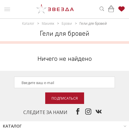
Каталог
Макияж
Брови
Гели для бровей
ню
Каталог
Гели для бровей
ПАРФЮМЕРИЯ
КАТАЛОГ
МАКИЯЖ
ВОЙТИ
Ничего не найдено
УХОД
КОНТАКТЫ
АКСЕССУАРЫ
АДРЕСА
МАГАЗИНОВ
МУЖЧИНАМ
ПОДПИСАТЬСЯ
НАБОРЫ
АКЦИИ
СЛЕДИТЕ ЗА НАМИ
БРЕНДЫ
КАТАЛОГ