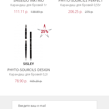
SHISEIDO INKTRIO
PHYTO-SOURCILS PERFECT
ПОКАЗАТЬ
НОВИНКИ
Карандаш для бровей 1г
Карандаш для бровей 0,55г
111.11
р.
206.25
р.
138.89
р.
275
р.
РЕЗУЛЬТАТЫ
СЕРВИСЫ
25%
SISLEY
PHYTO-SOURCILS DESIGN
Карандаш для бровей 0,2г
78.90
р.
105.20
р.