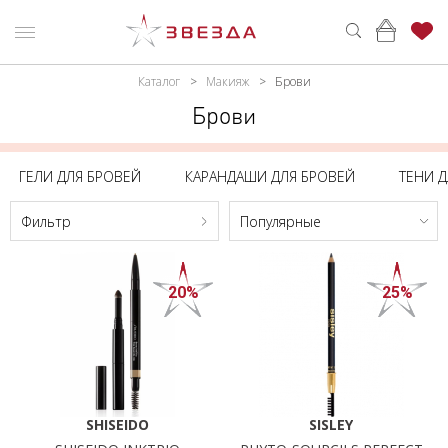
Каталог
Макияж
Брови
ьтр
ню
Каталог
Брови
ПАРФЮМЕРИЯ
КАТАЛОГ
Цена,
BYN
ГЕЛИ ДЛЯ БРОВЕЙ
КАРАНДАШИ ДЛЯ БРОВЕЙ
ТЕНИ 
МАКИЯЖ
ВОЙТИ
Фильтр
Популярные
УХОД
КОНТАКТЫ
От
До
АКСЕССУАРЫ
АДРЕСА
МАГАЗИНОВ
20%
25%
МУЖЧИНАМ
Брэнд
НАБОРЫ
SHISEIDO
АКЦИИ
SISLEY
SHISEIDO
SISLEY
БРЕНДЫ