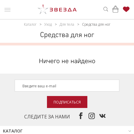
Каталог
Уход
Для тела
Средства для ног
ню
Каталог
Средства для ног
ПАРФЮМЕРИЯ
КАТАЛОГ
МАКИЯЖ
ВОЙТИ
Ничего не найдено
УХОД
КОНТАКТЫ
АКСЕССУАРЫ
АДРЕСА
МАГАЗИНОВ
МУЖЧИНАМ
ПОДПИСАТЬСЯ
НАБОРЫ
АКЦИИ
СЛЕДИТЕ ЗА НАМИ
БРЕНДЫ
КАТАЛОГ