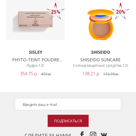
25%
20%
SISLEY
SHISEIDO
PHYTO-TEINT POUDRE
SHISEIDO SUNCARE
LIBRE
Пудра 12г
Солнцезащитные средства 12г
354.75
р.
138.21
р.
473
р.
172.76
р.
ПОДПИСАТЬСЯ
СЛЕДИТЕ ЗА НАМИ