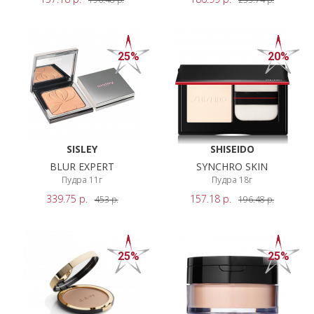
ПОКАЗАТЬ
НОВИНКИ
РЕЗУЛЬТАТЫ
СЕРВИСЫ
25%
20%
SISLEY
SHISEIDO
BLUR EXPERT
SYNCHRO SKIN
Пудра 11г
Пудра 18г
339.75
р.
157.18
р.
453
р.
196.48
р.
25%
25%