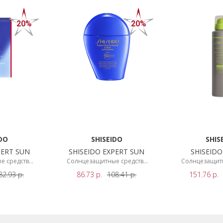
20%
20%
DO
SHISEIDO
SHIS
PERT SUN
SHISEIDO EXPERT SUN
SHISEID
е средства
Солнцезащитные средства
Солнцезащитн
л
50мл
150
82.93
р.
86.73
р.
108.41
р.
151.76
р.