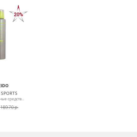
20%
EIDO
O SPORTS
ые средства
мл
189.70
р.