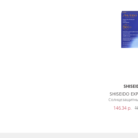
SHISEI
SHISEIDO EX
Солнцезащитны
150м
146.34
р.
1