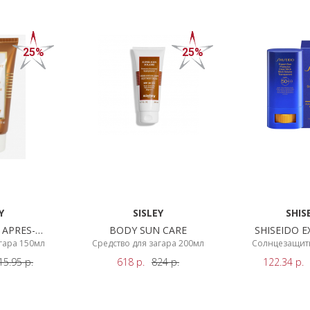
25%
25%
Y
SISLEY
SHIS
 APRES-
BODY SUN CARE
SHISEIDO E
L
агара 150мл
Средство для загара 200мл
Солнцезащитн
20
15.95
р.
618
р.
824
р.
122.34
р.