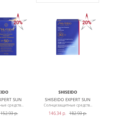
20%
20%
EIDO
SHISEIDO
XPERT SUN
SHISEIDO EXPERT SUN
ые средства
Солнцезащитные средства
г
150мл
152.93
р.
146.34
р.
182.93
р.