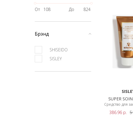
От
До
Брэнд
SHISEIDO
SISLEY
SISLE
SUPER SOIN
SOLEI
Средство для з
386.96
р.
5