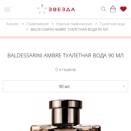
Каталог
Парфюмерия
Мужская парфюмерия
Туалетная вода
ню
Каталог
BALDESSARINI AMBRE ТУАЛЕТНАЯ ВОДА 90 МЛ
ПАРФЮМЕРИЯ
КАТАЛОГ
МАКИЯЖ
ВОЙТИ
BALDESSARINI AMBRE ТУАЛЕТНАЯ ВОДА 90 МЛ
УХОД
КОНТАКТЫ
0 отзывов
АКСЕССУАРЫ
АДРЕСА
МАГАЗИНОВ
90 мл
МУЖЧИНАМ
НАБОРЫ
АКЦИИ
БРЕНДЫ