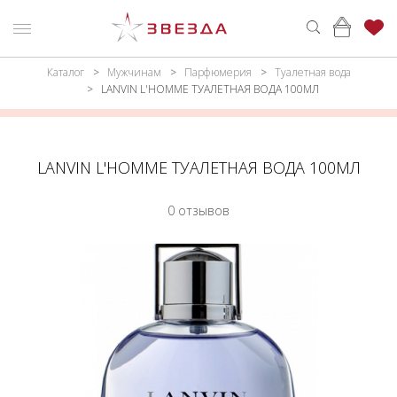
Каталог
Мужчинам
Парфюмерия
Туалетная вода
ню
Каталог
LANVIN L'HOMME ТУАЛЕТНАЯ ВОДА 100МЛ
ПАРФЮМЕРИЯ
КАТАЛОГ
МАКИЯЖ
ВОЙТИ
LANVIN L'HOMME ТУАЛЕТНАЯ ВОДА 100МЛ
УХОД
КОНТАКТЫ
0 отзывов
АКСЕССУАРЫ
АДРЕСА
МАГАЗИНОВ
МУЖЧИНАМ
НАБОРЫ
АКЦИИ
БРЕНДЫ