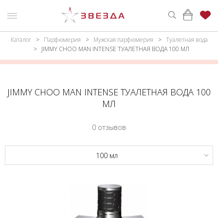
Каталог
Парфюмерия
Мужская парфюмерия
Туалетная вода
ню
Каталог
JIMMY CHOO MAN INTENSE ТУАЛЕТНАЯ ВОДА 100 МЛ
ПАРФЮМЕРИЯ
КАТАЛОГ
МАКИЯЖ
ВОЙТИ
JIMMY CHOO MAN INTENSE ТУАЛЕТНАЯ ВОДА 100
МЛ
УХОД
КОНТАКТЫ
0 отзывов
АКСЕССУАРЫ
АДРЕСА
МАГАЗИНОВ
МУЖЧИНАМ
100 мл
НАБОРЫ
АКЦИИ
БРЕНДЫ